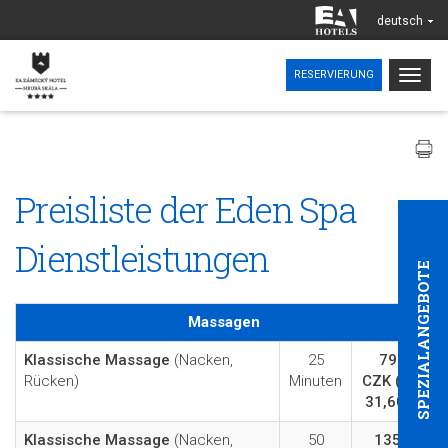
deutsch
Togg
RESERVIERUNG
navig
Preisliste der Eden Spa
Dienstleistungen
SPEZIALANGEBOTE
Massagen
Klassische Massage
(Nacken,
25
790
Rücken)
Minuten
CZK
(ca.
31,60€)
Klassische Massage
(Nacken,
50
1350