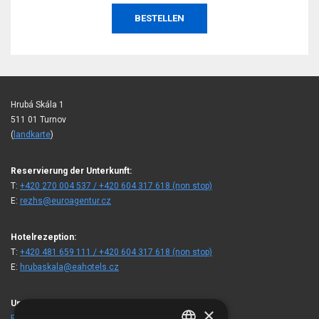
BESTELLEN
Hrubá Skála 1
511 01 Turnov
(
landkarte
)
Reservierung der Unterkunft:
T:
+420 270 004 537 / +420 604 317 618 (non stop)
E:
rezhs@euroagentur.cz
Hotelrezeption:
T:
+420 481 659 111 / +420 604 317 618 (non stop)
E:
hrubaskala@eahotels.cz
Unsere Gäste besuchten auch
×
EA Berghotel Hajenka