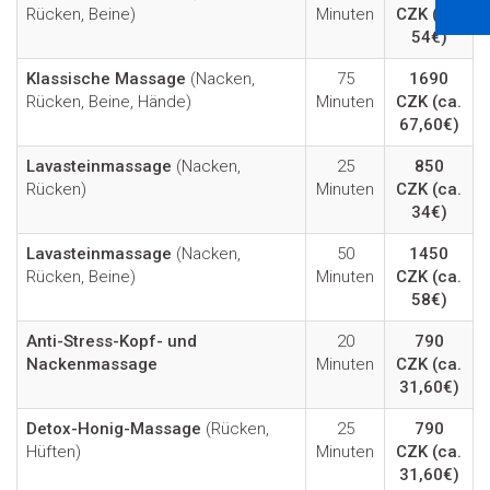
Rücken, Beine)
Minuten
CZK
(ca.
54€)
Klassische Massage
(Nacken,
75
1690
Rücken, Beine, Hände)
Minuten
CZK
(ca.
67,60€)
Lavasteinmassage
(Nacken,
25
850
Rücken)
Minuten
CZK
(ca.
34€)
Lavasteinmassage
(Nacken,
50
1450
Rücken, Beine)
Minuten
CZK
(ca.
58€)
Anti-Stress-Kopf- und
20
790
Nackenmassage
Minuten
CZK
(ca.
31,60€)
Detox-Honig-Massage
(Rücken,
25
790
Hüften)
Minuten
CZK
(ca.
31,60€)