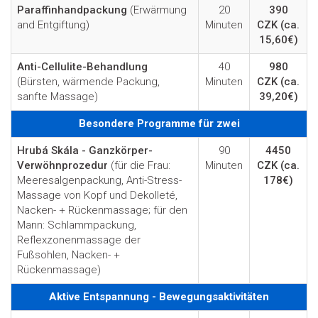
Paraffinhandpackung
(Erwärmung
20
390
and Entgiftung)
Minuten
CZK
(ca.
15,60€)
Anti-Cellulite-Behandlung
40
980
(Bürsten, wärmende Packung,
Minuten
CZK
(ca.
sanfte Massage)
39,20€)
Besondere Programme für zwei
Hrubá Skála - Ganzkörper-
90
4450
Verwöhnprozedur
(für die Frau:
Minuten
CZK
(ca.
Meeresalgenpackung, Anti-Stress-
178€)
Massage von Kopf und Dekolleté,
Nacken- + Rückenmassage; für den
Mann: Schlammpackung,
Reflexzonenmassage der
Fußsohlen, Nacken- +
Rückenmassage)
Aktive Entspannung - Bewegungsaktivitäten