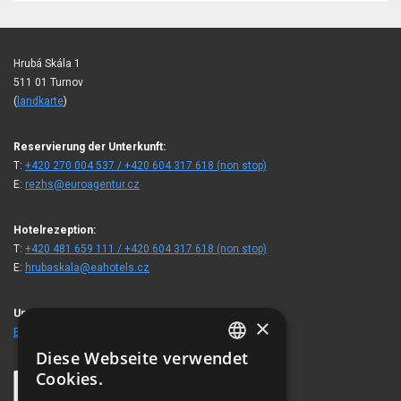
Hrubá Skála 1
511 01 Turnov
(
landkarte
)
Reservierung der Unterkunft:
T:
+420 270 004 537 / +420 604 317 618 (non stop)
E:
rezhs@euroagentur.cz
Hotelrezeption:
T:
+420 481 659 111 / +420 604 317 618 (non stop)
E:
hrubaskala@eahotels.cz
Unsere Gäste besuchten auch
×
EA Berghotel Hajenka
Diese Webseite verwendet
CZECH
Cookies.
ENGLISH