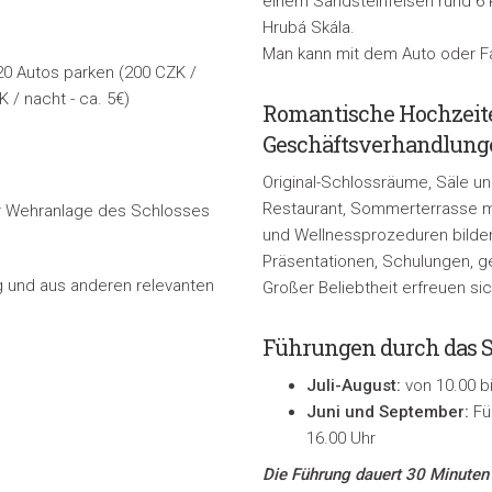
einem Sandsteinfelsen rund 6 k
Hrubá Skála.
Man kann mit dem Auto oder Fa
0 Autos parken (
200 CZK /
 / nacht - ca. 5
€)
Romantische Hochzeite
Geschäftsverhandlung
Original-Schlossräume, Säle un
Restaurant, Sommerterrasse mit
er Wehranlage des Schlosses
und Wellnessprozeduren bilden
Präsentationen, Schulungen, ge
g und aus anderen relevanten
Großer Beliebtheit erfreuen s
Führungen durch das S
Juli-August:
von 10.00 bi
Juni und September:
Fü
16.00 Uhr
Die Führung dauert 30 Minuten