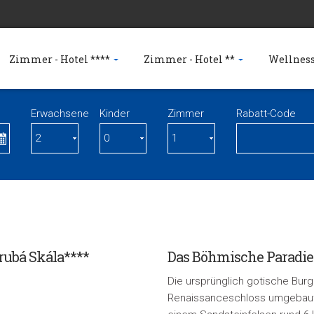
Zimmer - Hotel ****
Zimmer - Hotel **
Wellness
Erwachsene
Kinder
Zimmer
Rabatt-Code
rubá Skála****
Das Böhmische Paradie
Die ursprünglich gotische Burg
Renaissanceschloss umgebaut 