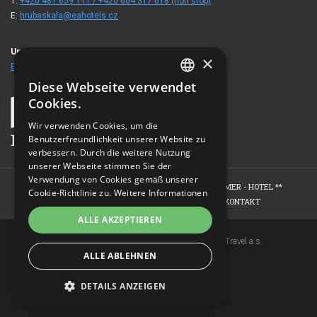
T:
+420 481 659 111 / +420 604 317 618 (non stop)
E:
hrubaskala@eahotels.cz
Unsere Gäste besuchten auch
×
EA Berghotel Hajenka
Diese Webseite verwendet
CZECH
Cookies.
ENGLISH
Wir verwenden Cookies, um die
Benutzerfreundlichkeit unserer Website zu
GERMAN
verbessern. Durch die weitere Nutzung
RUSSIAN
unserer Webseite stimmen Sie der
Verwendung von Cookies gemäß unserer
HOME
HOTEL
ZIMMER - HOTEL ****
ZIMMER - HOTEL **
Cookie-Richtlinie zu.
Weitere Informationen
WELLNESS - EDEN SPA
FOTOGALERIE
KONTAKT
ALLE AKZEPTIEREN
Copyright © 2007-2026 EuroAgentur Hotels&Travel a.s.
ALLE ABLEHNEN
www.bezvapobyt.cz
Allgemeine Buchungsbedingungen
Datenschutzerklärung
|
Cookies
DETAILS ANZEIGEN
Topinfo DIGITAL
UNBEDINGT ERFORDERLICH