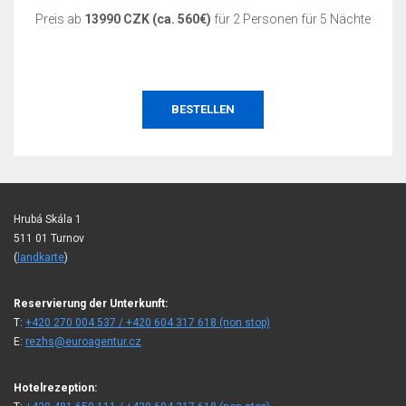
Preis ab
13990 CZK (ca. 560€)
für 2 Personen für 5 Nächte
BESTELLEN
Hrubá Skála 1
511 01 Turnov
(
landkarte
)
Reservierung der Unterkunft:
T:
+420 270 004 537 / +420 604 317 618 (non stop)
E:
rezhs@euroagentur.cz
Hotelrezeption: