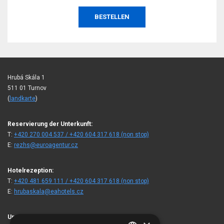
BESTELLEN
Hrubá Skála 1
511 01 Turnov
(
landkarte
)
Reservierung der Unterkunft:
T:
+420 270 004 537 / +420 604 317 618 (non stop)
E:
rezhs@euroagentur.cz
Hotelrezeption:
T:
+420 481 659 111 / +420 604 317 618 (non stop)
E:
hrubaskala@eahotels.cz
Unsere Gäste besuchten auch