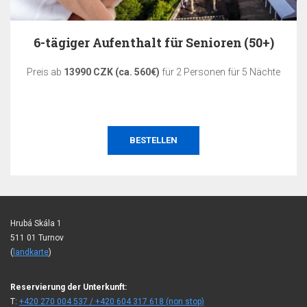
6-tägiger Aufenthalt für Senioren (50+)
Preis ab
13990 CZK (ca. 560€)
für 2 Personen für 5 Nächte
BESTELLEN
Hrubá Skála 1
511 01 Turnov
(
landkarte
)
Reservierung der Unterkunft:
T:
+420 270 004 537 / +420 604 317 618 (non stop)