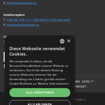
E:
rezhs@euroagentur.cz
Hotelrezeption:
T:
+420 481 659 111 / +420 604 317 618 (non stop)
E:
hrubaskala@eahotels.cz
Unsere Gäste besuchten auch
×
EA Berghotel Hajenka
Diese Webseite verwendet
CZECH
Cookies.
ENGLISH
Wir verwenden Cookies, um die
Benutzerfreundlichkeit unserer Website zu
GERMAN
verbessern. Durch die weitere Nutzung
RUSSIAN
unserer Webseite stimmen Sie der
Verwendung von Cookies gemäß unserer
HOME
HOTEL
ZIMMER - HOTEL ****
ZIMMER - HOTEL **
Cookie-Richtlinie zu.
Weitere Informationen
WELLNESS - EDEN SPA
FOTOGALERIE
KONTAKT
ALLE AKZEPTIEREN
Copyright © 2007-2026 EuroAgentur Hotels&Travel a.s.
ALLE ABLEHNEN
www.bezvapobyt.cz