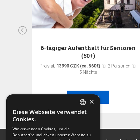
s
6-tägiger Aufenthalt für Senioren
(50+)
n für 1
Preis ab
13990 CZK (ca. 560€)
für 2 Personen für
5 Nächte
BESTELLEN
×
Diese Webseite verwendet
CZECH
Cookies.
BEST-PREIS-GARANTIE!
ENGLISH
Wir verwenden Cookies, um die
Benutzerfreundlichkeit unserer Website zu
GERMAN
Der beste Preis nur wenn Sie auf diesen Web-