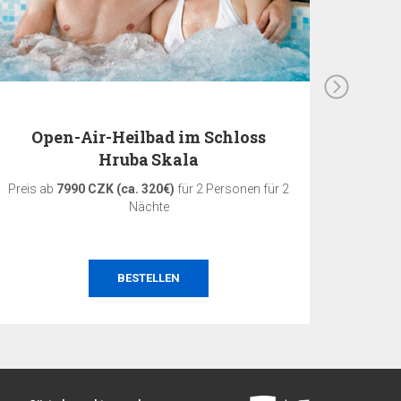
Open-Air-Heilbad im Schloss
3-täg
Hruba Skala
Preis ab
7990 CZK (ca. 320€)
für 2 Personen für 2
Preis a
Nächte
BESTELLEN