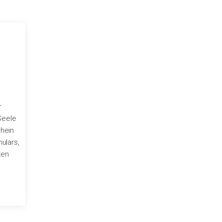
r
Seele
hein
ulars,
ten