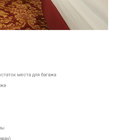
статок места для багажа
ажа
лы
иван)