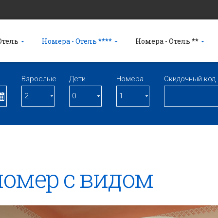
Отель
Номера - Отель ****
Номера - Отель **
Взрослые
Дети
Номерa
Скидочный код
омер с видом