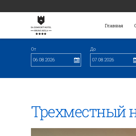
Главная
От
До
Трехместный н