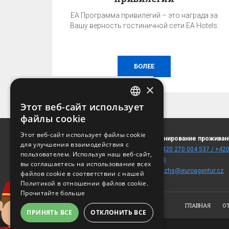
EA Программа привилегий – это награда за
Вашу верность гостиничной сети EA Hotels.
БОЛЕЕ
×
Этот веб-сайт использует
CZECH
файлы cookie
ГАРАНТИЯ ЛУЧШЕЙ ЦЕНЫ!
ENGLISH
Этот веб-сайт использует файлы cookie
Hrubá Skála 1
Бронирование проживан
Лучшую цену можно получить только при
для улучшения взаимодействия с
GERMAN
511 01 Turnov
T:
+420 270 004 537 / +420
бронировании на этом сайте!
пользователем. Используя наш веб-сайт,
(
карта
)
stop)
RUSSIAN
вы соглашаетесь на использование всех
E:
rezhs@euroagentur.cz
файлов cookie в соответствии с нашей
УЗНАТЬ ЦЕНУ И НАЛИЧИЕ
Политикой в ​​отношении файлов cookie.
Прочитайте больше
ГЛАВНАЯ
О
ПРИНЯТЬ ВСЕ
ОТКЛОНИТЬ ВСЕ