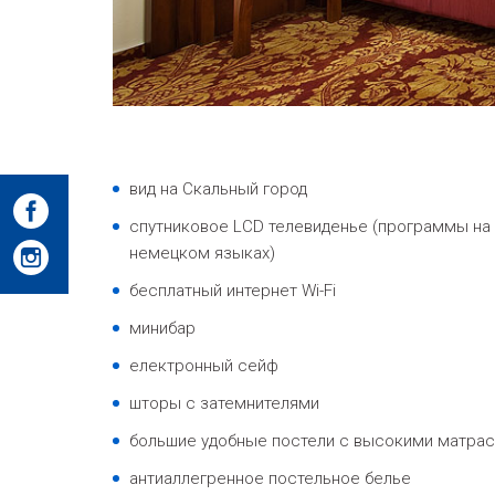
в
ид на Cкальный город
спутниковое LCD телевиденье
(программы на
немецком языках)
бесплатный интернет Wi-Fi
минибар
електронный сейф
шторы с затемнителями
большие удобные постели с высокими матра
антиаллегренное постельное белье