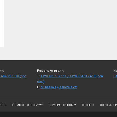
ия:
Рецепция отеля:
На
 604 317 618 (non
T:
+420 481 659 111 / +420 604 317 618 (non
ЕА
stop)
E:
hrubaskala@eahotels.cz
ТЕЛЬ
НОМЕРА - ОТЕЛЬ ****
НОМЕРА - ОТЕЛЬ **
ВЕЛНЕС
ФОТОГАЛЕР