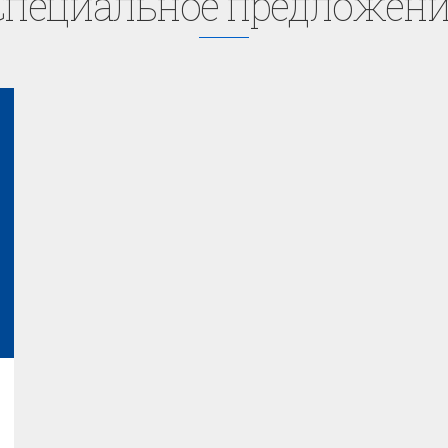
Cпециaльное предложени