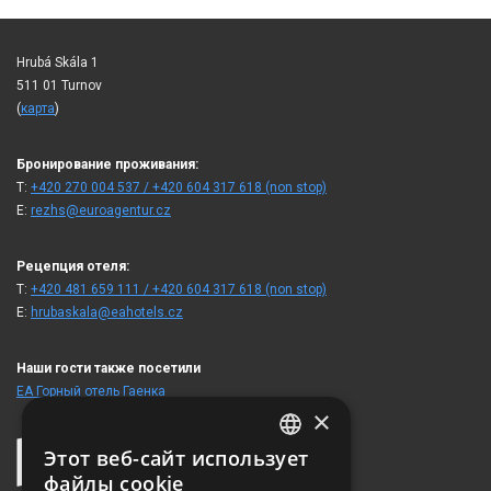
Hrubá Skála 1
511 01 Turnov
(
карта
)
Бронирование проживания:
T:
+420 270 004 537 / +420 604 317 618 (non stop)
E:
rezhs@euroagentur.cz
Рецепция отеля:
T:
+420 481 659 111 / +420 604 317 618 (non stop)
E:
hrubaskala@eahotels.cz
Наши гости также посетили
ЕА Горный отель Гаенка
×
Этот веб-сайт использует
CZECH
файлы cookie