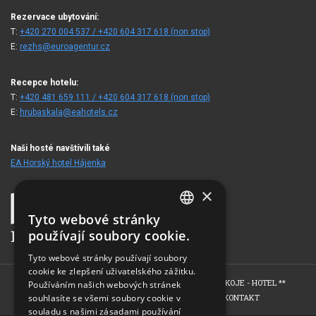
Rezervace ubytování:
T:
+420 270 004 537 / +420 604 317 618 (non stop)
E:
rezhs@euroagentur.cz
Recepce hotelu:
T:
+420 481 659 111 / +420 604 317 618 (non stop)
E:
hrubaskala@eahotels.cz
Naši hosté navštívili také
EA Horský hotel Hájenka
×
Tyto webové stránky
CZECH
používají soubory cookie.
ENGLISH
Tyto webové stránky používají soubory
cookie ke zlepšení uživatelského zážitku.
GERMAN
HOME
O HOTELU
POKOJE - HOTEL ****
POKOJE - HOTEL **
Používáním našich webových stránek
RUSSIAN
souhlasíte se všemi soubory cookie v
WELLNESS - EDEN SPA
FOTOGALERIE
KONTAKT
souladu s našimi zásadami používání