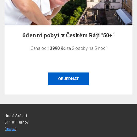
6denní pobyt v Českém Ráji "50+"
Cena od
13990 Kč
za 2 osoby na 5 nocí
OBJEDNAT
Hrubá Skála 1
511 01 Turnov
(
mapa
)