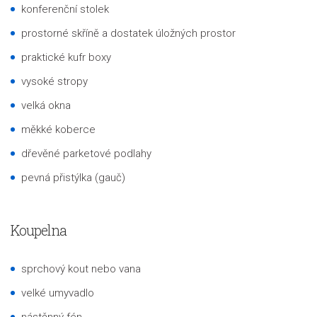
konferenční stolek
prostorné skříně a dostatek úložných prostor
praktické kufr boxy
vysoké stropy
velká okna
měkké koberce
dřevěné parketové podlahy
pevná přistýlka (gauč)
Koupelna
sprchový kout nebo vana
velké umyvadlo
nástěnný fén