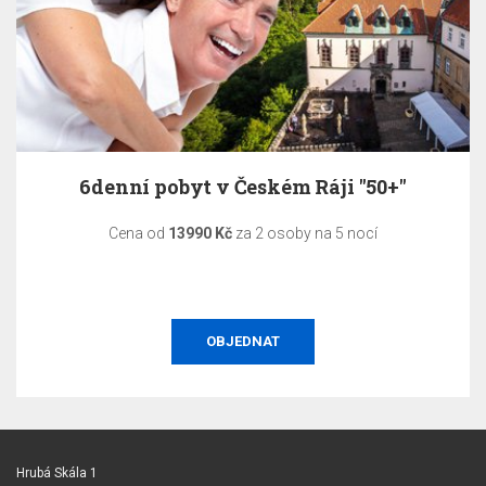
6denní pobyt v Českém Ráji "50+"
Cena od
13990 Kč
za 2 osoby na 5 nocí
OBJEDNAT
Hrubá Skála 1