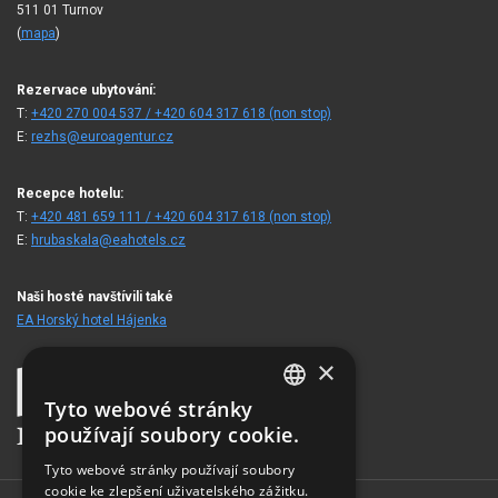
511 01 Turnov
(
mapa
)
Rezervace ubytování:
T:
+420 270 004 537 / +420 604 317 618 (non stop)
E:
rezhs@euroagentur.cz
Recepce hotelu:
T:
+420 481 659 111 / +420 604 317 618 (non stop)
E:
hrubaskala@eahotels.cz
Naši hosté navštívili také
EA Horský hotel Hájenka
×
Tyto webové stránky
CZECH
používají soubory cookie.
ENGLISH
Tyto webové stránky používají soubory
cookie ke zlepšení uživatelského zážitku.
GERMAN