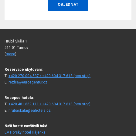
OBJEDNAT
Hrubá Skála 1
511 01 Turnov
(
mapa
)
Rezervace ubytování:
T:
+420 270 004 537 / +420 604 317 618 (non stop)
E:
rezhs@euroagentur.cz
Recepce hotelu:
T:
+420 481 659 111 / +420 604 317 618 (non stop)
E:
hrubaskala@eahotels.cz
Naši hosté navštívili také
EA Horský hotel Hájenka