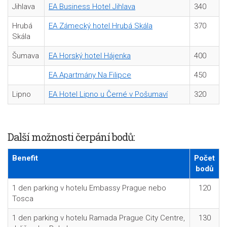
Jihlava
EA Business Hotel Jihlava
340
Hrubá
EA Zámecký hotel Hrubá Skála
370
Skála
Šumava
EA Horský hotel Hájenka
400
EA Apartmány Na Filipce
450
Lipno
EA Hotel Lipno u Černé v Pošumaví
320
Další možnosti čerpání bodů:
Benefit
Počet
bodů
1 den parking v hotelu Embassy Prague nebo
120
Tosca
1 den parking v hotelu Ramada Prague City Centre,
130