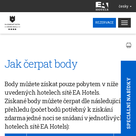
česky
Togg
REZERVACE
navig
Jak čerpat body
SPECIÁLNÍ NABÍDKY
Body můžete získat
pouze pobytem v níže
uvedených hotelech sítě EA Hotels.
Získané body můžete čerpat
dle následujícího
přehledu (počet bodů potřebný k získání
zdarma jedné noci se snídaní v jednotlivých
hotelech sítě EA Hotels):