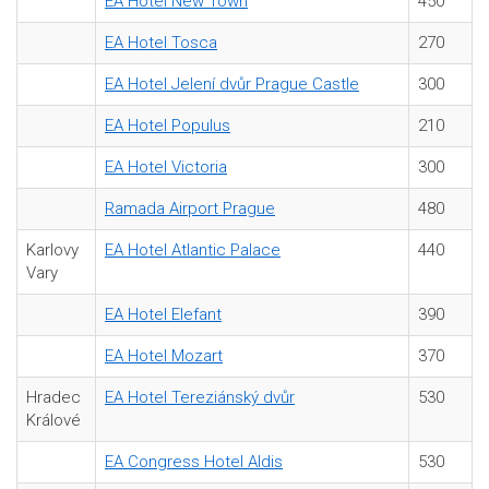
EA Hotel New Town
450
EA Hotel Tosca
270
EA Hotel Jelení dvůr Prague Castle
300
EA Hotel Populus
210
EA Hotel Victoria
300
Ramada Airport Prague
480
Karlovy
EA Hotel Atlantic Palace
440
Vary
EA Hotel Elefant
390
EA Hotel Mozart
370
Hradec
EA Hotel Tereziánský dvůr
530
Králové
EA Congress Hotel Aldis
530